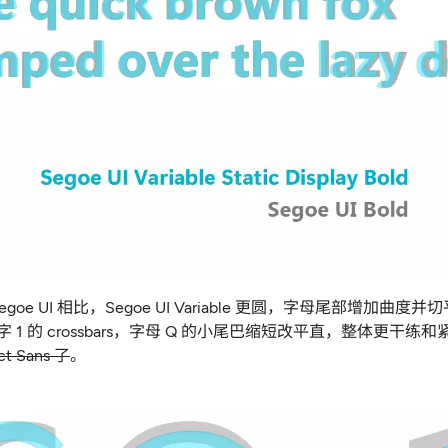
goe UI 相比
，
Segoe UI Variable 更圆
，
字母尾部增加曲度并切
1 的 crossbars
，
字母 Q 的小尾巴缩短改平直
，
整体更干练和
t Sans 了
。